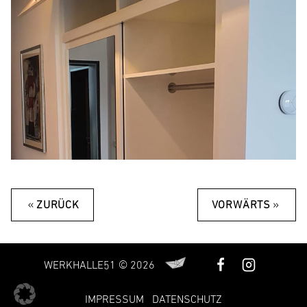
«
»
ZURÜCK
VORWÄRTS
WERKHALLE51 © 2026
IMPRESSUM
DATENSCHUTZ