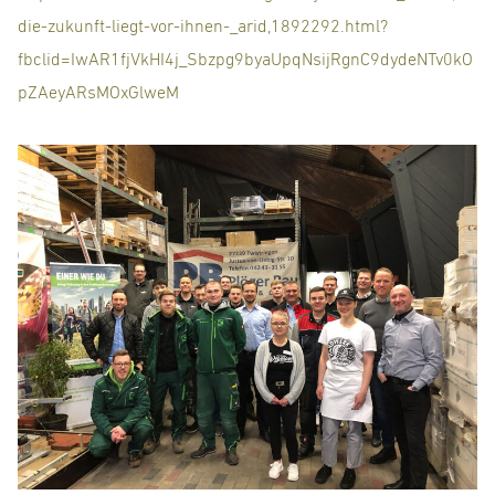
die-zukunft-liegt-vor-ihnen-_arid,1892292.html?
fbclid=IwAR1fjVkHI4j_Sbzpg9byaUpqNsijRgnC9dydeNTv0kO
pZAeyARsMOxGlweM