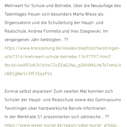
Mehrwert für Schule und Betriebe. Über die Neuauflage des
Talenttages freuen sich besonders Marta Wiese als
Organisatorin und die Schulleitung der Haupt- und
Realschule, Andrea Formella und Ines Ozegowski. Im
vergangenen Jahr beteiligten…??
https://www.kreiszeitung.de/lokales/diepholz/twistringen-
ort47316/mehrwert-schule-betriebe-13497797.html?
fbclid=IwAR3vK3t1bYw72cE5aG2Nu_qGKHXKLHbTo7xm6Jr
cBECgNerU-5fF25qsP2s
Einmal selbst anpacken! Zum zweiten Mal konnten sich
Schüler der Haupt- und Realschule sowie des Gymnasiums
Twistringen über handwerkliche Berufe informieren.
In der Werkhalle 51 präsentierten sich zahlreiche …??
https://www.weser-kurier.de/region/syker-kurier_artikel,-