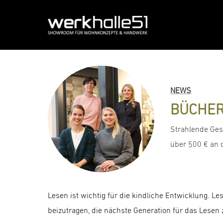
Zum
Inhalt
springen
NEWS
BÜCHER
Strahlende Ges
über 500 € an 
Lesen ist wichtig für die kindliche Entwicklung. Le
beizutragen, die nächste Generation für das Lesen 