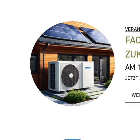
VERAN
FAC
ZUK
AM 
JETZT 
WE