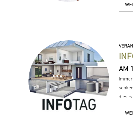
WE
VERAN
IN
AM 1
Immer 
senken
dieses
WE