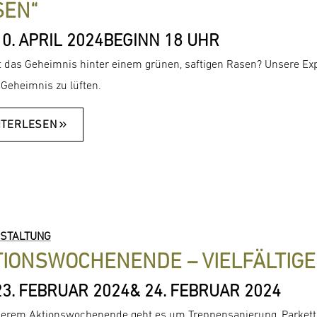
SEN“
0. APRIL 2024
BEGINN 18 UHR
t das Geheimnis hinter einem grünen, saftigen Rasen? Unsere Exp
 Geheimnis zu lüften.
ITERLESEN
STALTUNG
TIONSWOCHENENDE – VIELFÄLTIG
23. FEBRUAR 2024
& 24. FEBRUAR 2024
erem Aktionswochenende geht es um Treppensanierung, Parketta