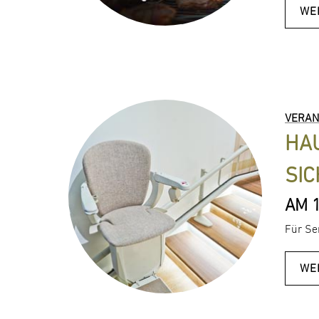
WE
VERAN
HAU
SIC
AM 1
Für Se
WE