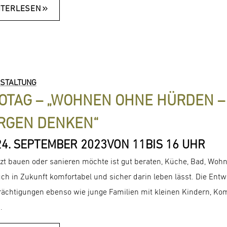
ITERLESEN
STALTUNG
OTAG – „WOHNEN OHNE HÜRDEN –
RGEN DENKEN“
24. SEPTEMBER 2023
VON 11
BIS 16 UHR
tzt bauen oder sanieren möchte ist gut beraten, Küche, Bad, Woh
uch in Zukunft komfortabel und sicher darin leben lässt. Die Ent
rächtigungen ebenso wie junge Familien mit kleinen Kindern, Ko
.