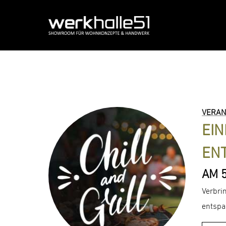
Zum
Inhalt
springen
VERAN
EIN
EN
AM 5
Verbri
entspa