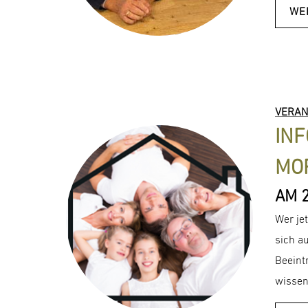
WE
VERAN
INF
MO
AM 
Wer je
sich a
Beeint
wissen