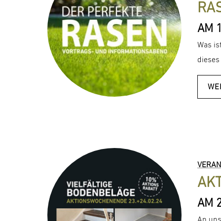
RA
AM 1
Was is
dieses
WE
VERAN
AK
AM 
An uns